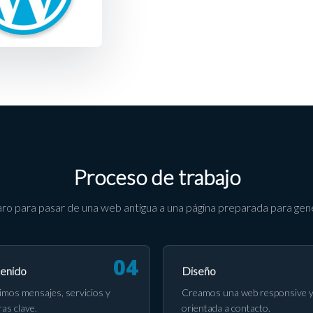
Proceso de trabajo
ro para pasar de una web antigua a una página preparada para gene
enido
Diseño
imos mensajes, servicios y
Creamos una web responsive 
ras clave.
orientada a contacto.