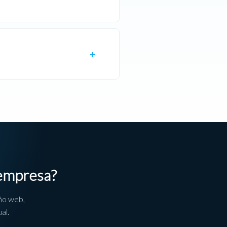
 empresa?
ño web,
al.