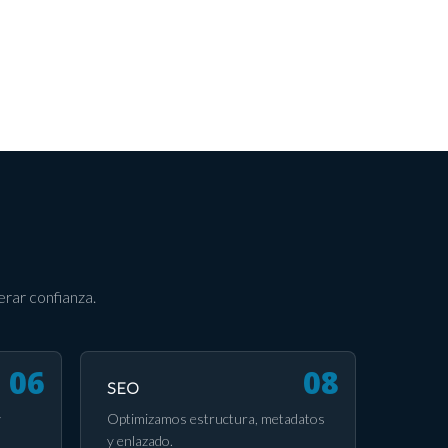
rar confianza.
SEO
y
Optimizamos estructura, metadatos
y enlazado.