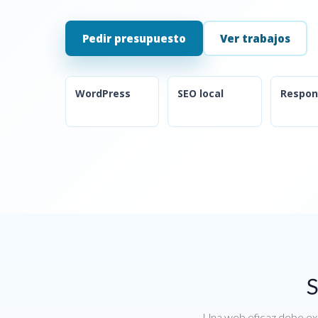
Pedir presupuesto
Ver trabajos
WordPress
SEO local
Respon
S
Una web eficaz debe exp