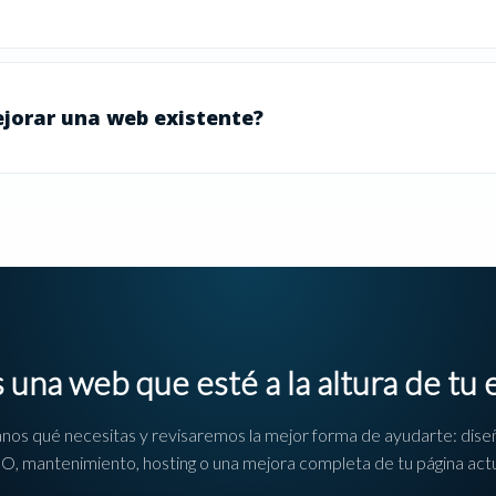
jorar una web existente?
 una web que esté a la altura de tu
nos qué necesitas y revisaremos la mejor forma de ayudarte: dise
O, mantenimiento, hosting o una mejora completa de tu página actu