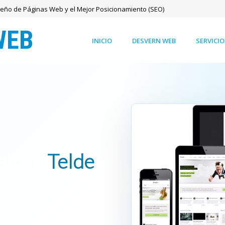
seño de Páginas Web y el Mejor Posicionamiento (SEO)
INICIO
DESVERN WEB
SERVICIO
web en
Telde
as de Telde que quieren
 más contactos desde