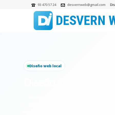
93 470 57 24
desvernweb@gmail.com
Di
Diseño web local
Diseño de páginas 
Creamos páginas web profesionales para empres
mejorar su imagen, aparecer en Google y recibir
Internet.