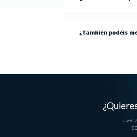
¿También podéis me
¿Quieres
Cuénta
SE