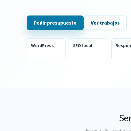
Internet.
Pedir presupuesto
Ver trabajos
WordPress
SEO local
Respon
Ser
Una web eficaz debe exp