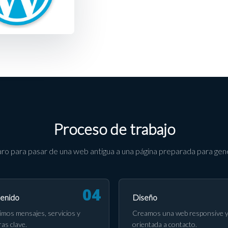
Proceso de trabajo
ro para pasar de una web antigua a una página preparada para gene
enido
Diseño
imos mensajes, servicios y
Creamos una web responsive 
ras clave.
orientada a contacto.