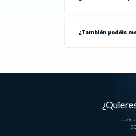
¿También podéis me
¿Quieres
Cuénta
SE