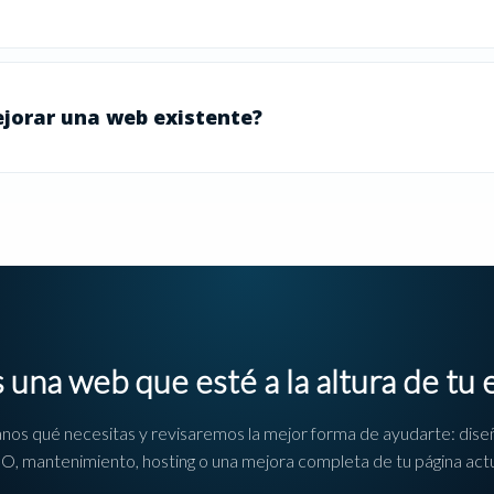
jorar una web existente?
 una web que esté a la altura de tu
nos qué necesitas y revisaremos la mejor forma de ayudarte: dise
O, mantenimiento, hosting o una mejora completa de tu página actu