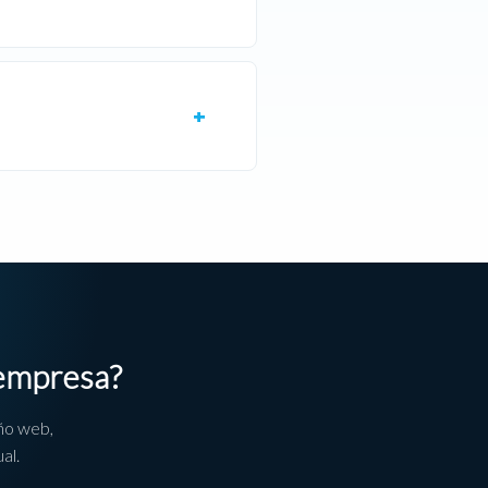
 empresa?
ño web,
al.