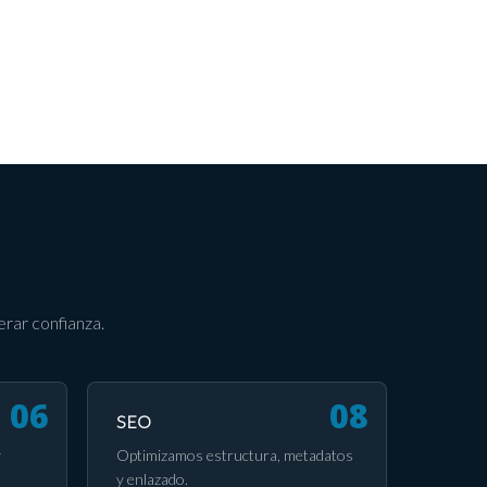
rar confianza.
SEO
y
Optimizamos estructura, metadatos
y enlazado.