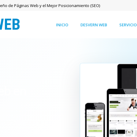
seño de Páginas Web y el Mejor Posicionamiento (SEO)
INICIO
DESVERN WEB
SERVICIO
eb en
as de Plasencia que quieren
 más contactos desde