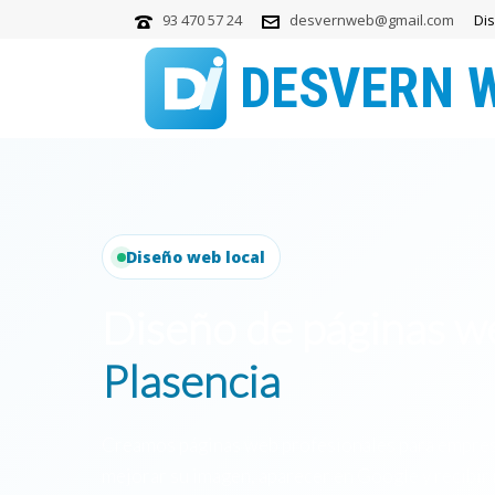
93 470 57 24
desvernweb@gmail.com
Di
Diseño web local
Diseño de páginas w
Plasencia
Creamos páginas web profesionales para empres
mejorar su imagen, aparecer en Google y recibir