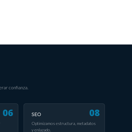
rar confianza.
SEO
y
Optimizamos estructura, metadatos
y enlazado.