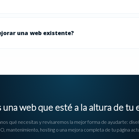
jorar una web existente?
 una web que esté a la altura de tu
nos qué necesitas y revisaremos la mejor forma de ayudarte: dise
O, mantenimiento, hosting o una mejora completa de tu página actu