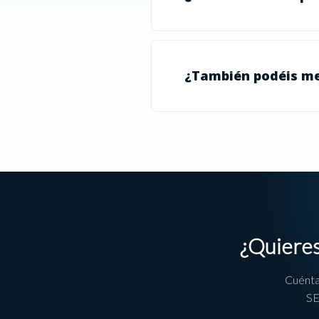
¿También podéis me
¿Quieres
Cuénta
SE