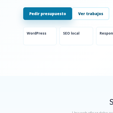
Pedir presupuesto
Ver trabajos
WordPress
SEO local
Respon
S
Una web eficaz debe exp