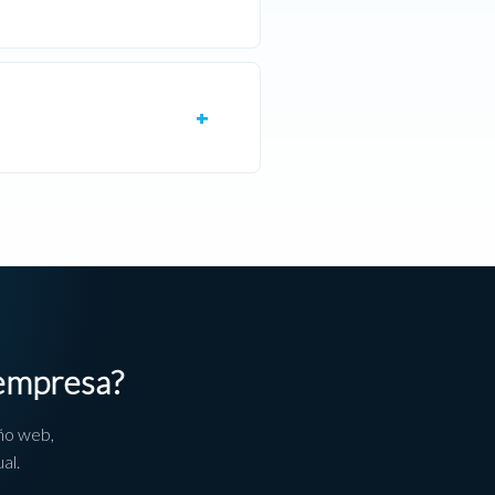
 empresa?
ño web,
al.