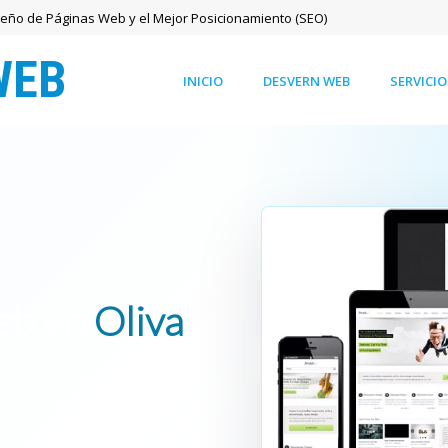
seño de Páginas Web y el Mejor Posicionamiento (SEO)
INICIO
DESVERN WEB
SERVICIO
web en
Oliva
as de Oliva que quieren
 más contactos desde