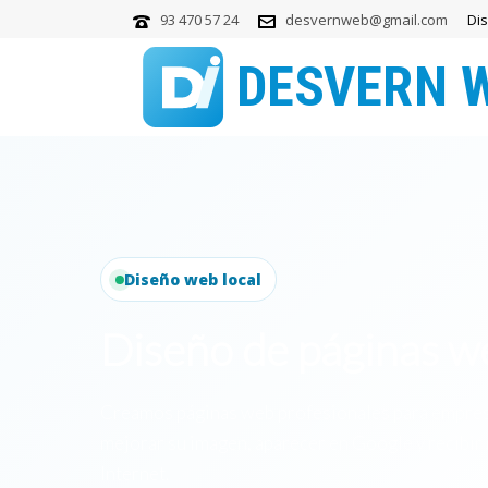
93 470 57 24
desvernweb@gmail.com
Di
Diseño web local
Diseño de páginas 
Creamos páginas web profesionales para empres
mejorar su imagen, aparecer en Google y recibir
Internet.