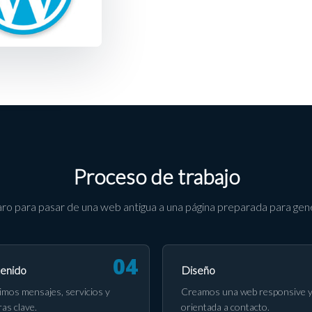
Proceso de trabajo
ro para pasar de una web antigua a una página preparada para gene
enido
Diseño
imos mensajes, servicios y
Creamos una web responsive 
ras clave.
orientada a contacto.