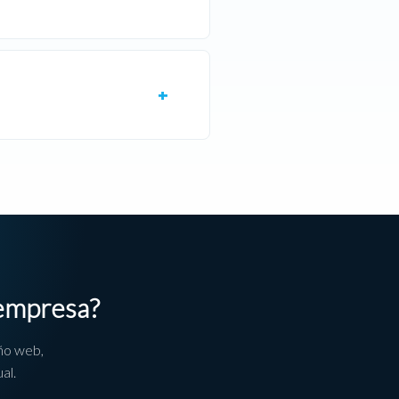
 empresa?
ño web,
al.