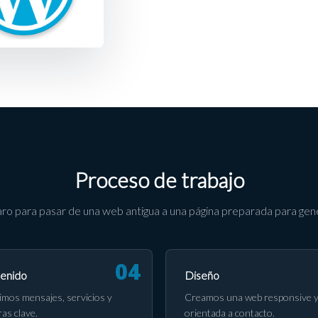
Proceso de trabajo
ro para pasar de una web antigua a una página preparada para gene
enido
Diseño
imos mensajes, servicios y
Creamos una web responsive 
ras clave.
orientada a contacto.