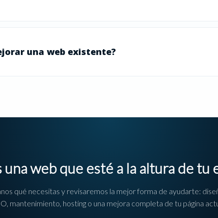
jorar una web existente?
 una web que esté a la altura de tu
nos qué necesitas y revisaremos la mejor forma de ayudarte: dise
O, mantenimiento, hosting o una mejora completa de tu página actu