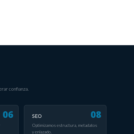
rar confianza.
SEO
y
Optimizamos estructura, metadatos
y enlazado.