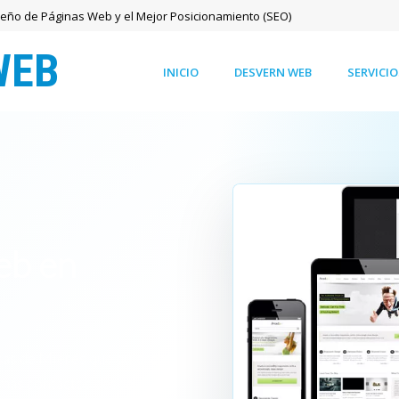
seño de Páginas Web y el Mejor Posicionamiento (SEO)
INICIO
DESVERN WEB
SERVICIO
eb en
as de Mieres que quieren
 más contactos desde