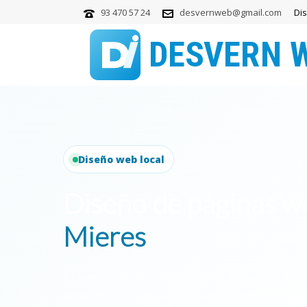
93 470 57 24
desvernweb@gmail.com
Di
Diseño web local
Diseño de páginas w
Mieres
Creamos páginas web profesionales para empres
mejorar su imagen, aparecer en Google y recibir