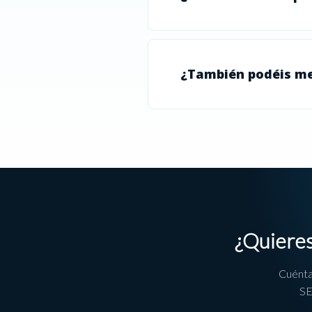
¿También podéis me
¿Quieres
Cuénta
SE