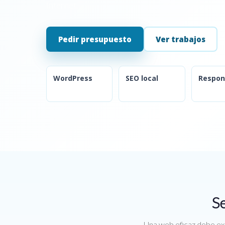
Internet.
Pedir presupuesto
Ver trabajos
WordPress
SEO local
Respon
Se
Una web eficaz debe exp