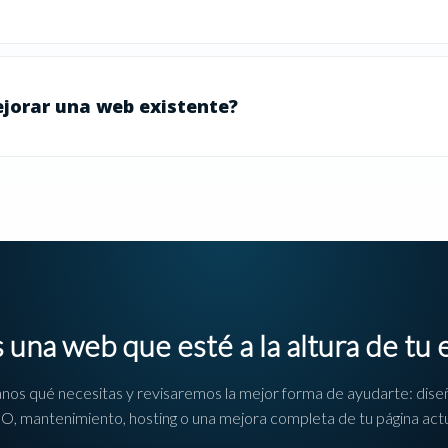
jorar una web existente?
 una web que esté a la altura de tu
nos qué necesitas y revisaremos la mejor forma de ayudarte: dise
O, mantenimiento, hosting o una mejora completa de tu página actu