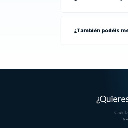
¿También podéis me
¿Quieres
Cuénta
SE