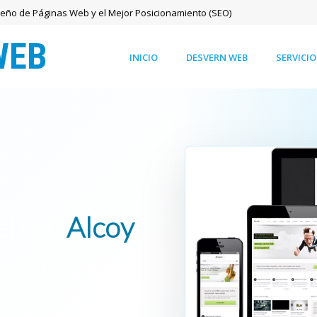
seño de Páginas Web y el Mejor Posicionamiento (SEO)
INICIO
DESVERN WEB
SERVICIO
web en
Alcoy
as de Alcoy que quieren
 más contactos desde