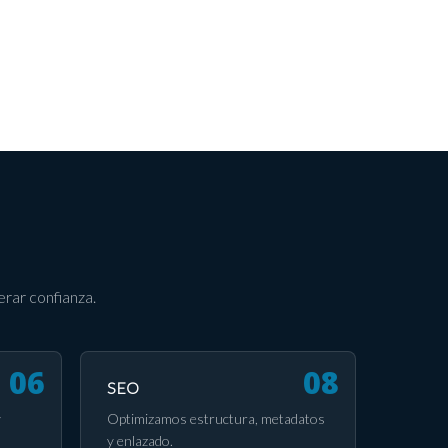
rar confianza.
SEO
y
Optimizamos estructura, metadatos
y enlazado.