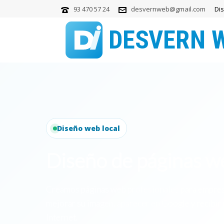
93 470 57 24
desvernweb@gmail.com
Di
Diseño web local
Diseño de páginas 
Creamos páginas web profesionales para empres
mejorar su imagen, aparecer en Google y recibir
Internet.