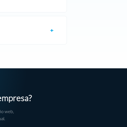
 empresa?
ño web,
al.