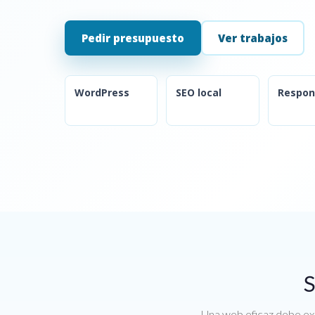
Pedir presupuesto
Ver trabajos
WordPress
SEO local
Respon
S
Una web eficaz debe exp