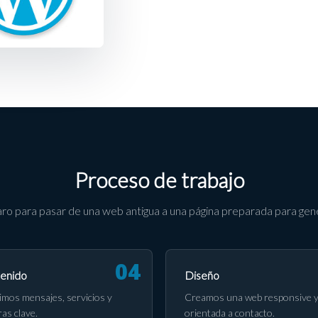
Proceso de trabajo
ro para pasar de una web antigua a una página preparada para gene
enido
Diseño
imos mensajes, servicios y
Creamos una web responsive 
ras clave.
orientada a contacto.